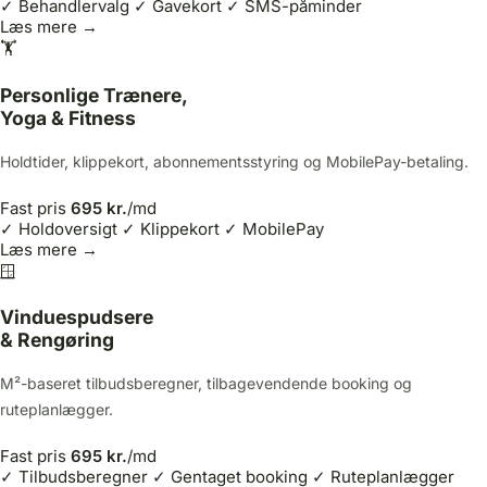
✓ Behandlervalg
✓ Gavekort
✓ SMS-påminder
Læs mere →
🏋️
Personlige Trænere,
Yoga & Fitness
Holdtider, klippekort, abonnementsstyring og MobilePay-betaling.
Fast pris
695 kr.
/md
✓ Holdoversigt
✓ Klippekort
✓ MobilePay
Læs mere →
🪟
Vinduespudsere
& Rengøring
M²-baseret tilbudsberegner, tilbagevendende booking og
ruteplanlægger.
Fast pris
695 kr.
/md
✓ Tilbudsberegner
✓ Gentaget booking
✓ Ruteplanlægger