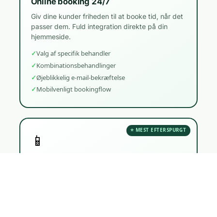
Online booking 24/7
Giv dine kunder friheden til at booke tid, når det
passer dem. Fuld integration direkte på din
hjemmeside.
Valg af specifik behandler
Kombinationsbehandlinger
Øjeblikkelig e-mail-bekræftelse
Mobilvenligt bookingflow
⭐ MEST EFTERSPURGT
📱
Automatiske påmindelser
Reducer no-shows markant med automatiske
påmindelser. Systemet sender en
påmindelsesbesked til kunden dagen før
behandlingen.