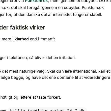
registreret via
Punktum dk
, men igennem et udbyder. DU ka
um.dk: det skal foregår gennem en udbyder. Punktum.dk
for, at den danske del af internettet fungerer stabilt.
r faktisk virker
k mere i
klarhed
end i “smart”:
r i telefonen, så bliver det en irritation.
det mest naturlige valg. Skal du være international, kan et
ge begge, og have det ene domæne til at videredirigere t
igt og lettere at taste forkert.
end
.
billig-tandlæge-aarhus-24-7.dk