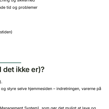
åde tid og problemer
stiden)
det ikke er)?
).
e og styre selve hjemmesiden – indretningen, varerne på
Management System), som gør det muligt at lave og