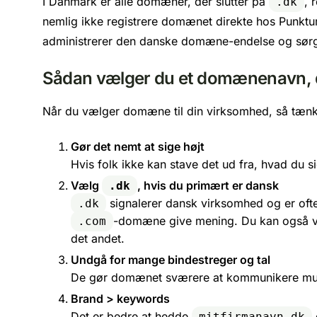
I Danmark er alle domæner, der slutter på
, 
.dk
nemlig ikke registrere domænet direkte hos Punkt
administrerer den danske domæne-endelse og sørger 
Sådan vælger du et domænenavn, de
Når du vælger domæne til din virksomhed, så tæn
Gør det nemt at sige højt
Hvis folk ikke kan stave det ud fra, hvad du sige
Vælg
, hvis du primært er dansk
.dk
signalerer dansk virksomhed og er ofte 
.dk
-domæne give mening. Du kan også væl
.com
det andet.
Undgå for mange bindestreger og tal
De gør domænet sværere at kommunikere mundtl
Brand > keywords
Det er bedre at hedde
mitfirmanavn.dk