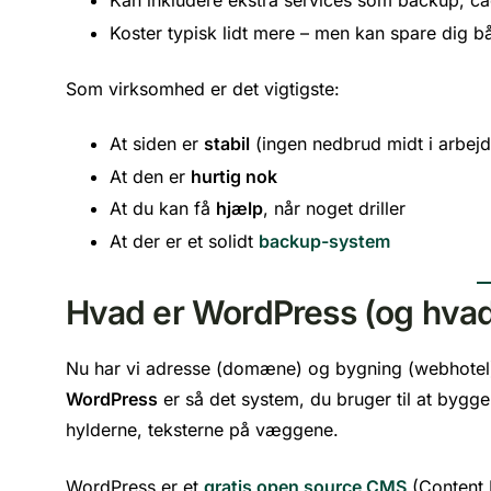
Koster typisk lidt mere – men kan spare dig b
Som virksomhed er det vigtigste:
At siden er
stabil
(ingen nedbrud midt i arbejd
At den er
hurtig nok
At du kan få
hjælp
, når noget driller
At der er et solidt
backup-system
Hvad er WordPress (og hvad 
Nu har vi adresse (domæne) og bygning (webhotel
WordPress
er så det system, du bruger til at bygg
hylderne, teksterne på væggene.
WordPress er et
gratis open source CMS
(Content 