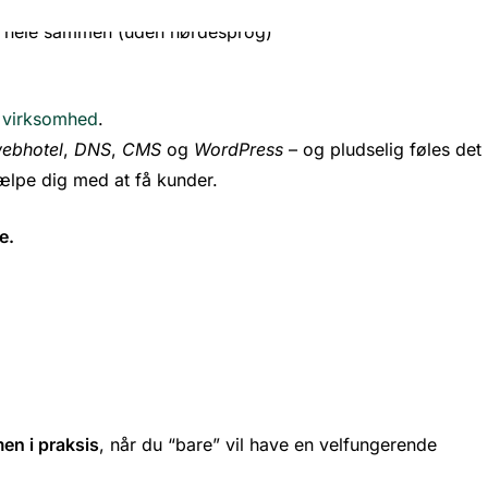
n virksomhed
.
ebhotel
,
DNS
,
CMS
og
WordPress
– og pludselig føles det
ælpe dig med at få kunder.
e.
en i praksis
, når du “bare” vil have en velfungerende