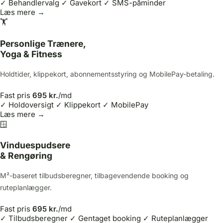
✓ Behandlervalg
✓ Gavekort
✓ SMS-påminder
Læs mere →
🏋️
Personlige Trænere,
Yoga & Fitness
Holdtider, klippekort, abonnementsstyring og MobilePay-betaling.
Fast pris
695 kr.
/md
✓ Holdoversigt
✓ Klippekort
✓ MobilePay
Læs mere →
🪟
Vinduespudsere
& Rengøring
M²-baseret tilbudsberegner, tilbagevendende booking og
ruteplanlægger.
Fast pris
695 kr.
/md
✓ Tilbudsberegner
✓ Gentaget booking
✓ Ruteplanlægger