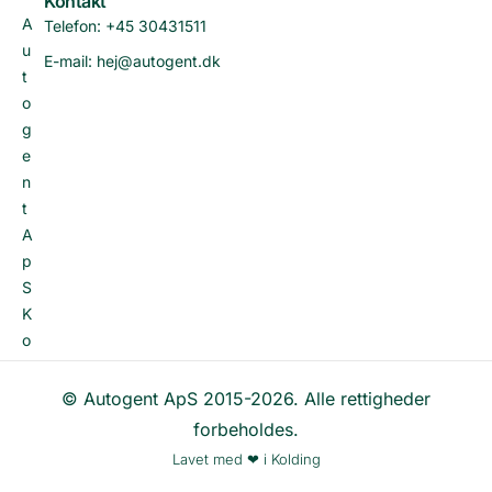
Kontakt
A
Telefon: +45 30431511
u
E-mail: hej@autogent.dk
t
o
g
e
n
t
A
p
S
K
o
l
d
© Autogent ApS 2015-2026. Alle rettigheder
i
forbeholdes.
n
Lavet med ❤ i Kolding
g